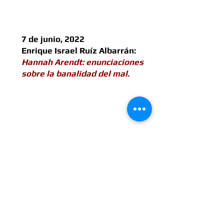
7 de junio, 2022
Enrique Israel Ruíz Albarrán:
Hannah Arendt: enunciaciones
sobre la banalidad del mal
.
14 de junio, 2022
Cuitláhuac Moreno Romero:
Derrida, Estados de ánimos
del psicoanálisis.